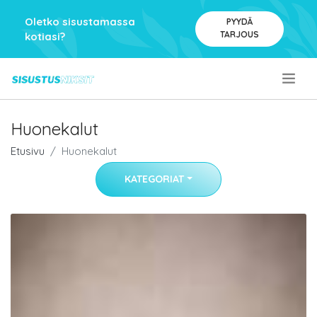
Oletko sisustamassa
PYYDÄ
TARJOUS
kotiasi?
.
Huonekalut
Etusivu
Huonekalut
KATEGORIAT