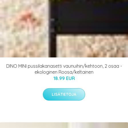
DINO MINI pussilakanasetti vaunuihin/kehtoon, 2 osaa -
ekologinen Roosa/keltainen
18.99 EUR
LISÄTIETOJA