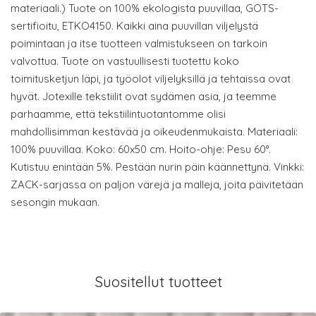
materiaali.) Tuote on 100% ekologista puuvillaa, GOTS-
sertifioitu, ETKO4150. Kaikki aina puuvillan viljelystä
poimintaan ja itse tuotteen valmistukseen on tarkoin
valvottua. Tuote on vastuullisesti tuotettu koko
toimitusketjun läpi, ja työolot viljelyksillä ja tehtaissa ovat
hyvät. Jotexille tekstiilit ovat sydämen asia, ja teemme
parhaamme, että tekstiilintuotantomme olisi
mahdollisimman kestävää ja oikeudenmukaista. Materiaali:
100% puuvillaa. Koko: 60x50 cm. Hoito-ohje: Pesu 60°.
Kutistuu enintään 5%. Pestään nurin päin käännettynä. Vinkki:
ZACK-sarjassa on paljon värejä ja malleja, joita päivitetään
sesongin mukaan.
Suositellut tuotteet