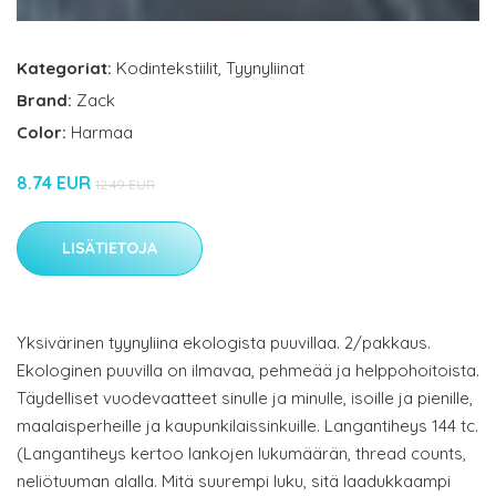
Kategoriat:
Kodintekstiilit
,
Tyynyliinat
Brand:
Zack
Color:
Harmaa
8.74 EUR
12.49 EUR
LISÄTIETOJA
Yksivärinen tyynyliina ekologista puuvillaa. 2/pakkaus.
Ekologinen puuvilla on ilmavaa, pehmeää ja helppohoitoista.
Täydelliset vuodevaatteet sinulle ja minulle, isoille ja pienille,
maalaisperheille ja kaupunkilaissinkuille. Langantiheys 144 tc.
(Langantiheys kertoo lankojen lukumäärän, thread counts,
neliötuuman alalla. Mitä suurempi luku, sitä laadukkaampi