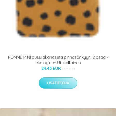
POMME MINI pussilakanasetti pinnasänkyyn, 2 osaa -
ekologinen Utukeltainen
24.43 EUR
34.9 EUR
LISÄTIETOJA