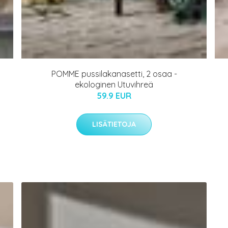
POMME pussilakanasetti, 2 osaa -
ekologinen Utuvihreä
59.9 EUR
LISÄTIETOJA