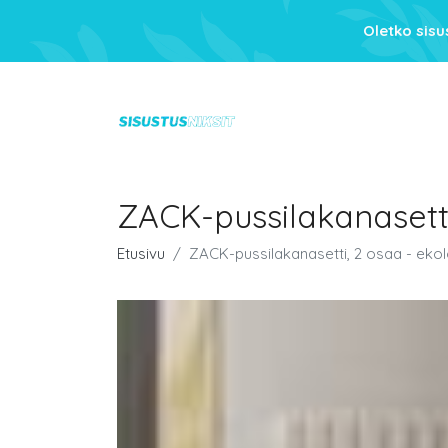
Oletko sis
ZACK-pussilakanasetti
Etusivu
ZACK-pussilakanasetti, 2 osaa - ekol