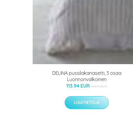
DELINA pussilakanasetti, 3 osaa
Luonnonvalkoinen
113.94 EUR
189.9 EUR
LISÄTIETOJA