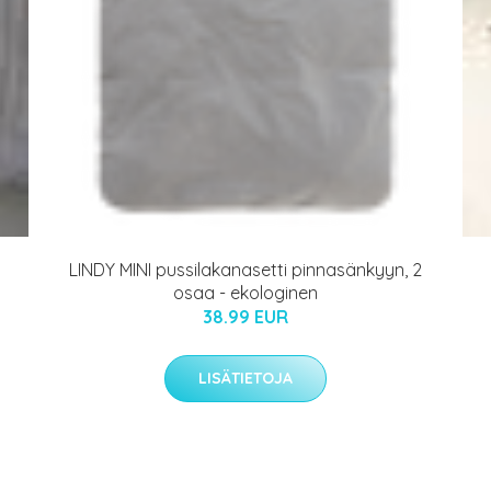
LINDY MINI pussilakanasetti pinnasänkyyn, 2
osaa - ekologinen
38.99 EUR
LISÄTIETOJA