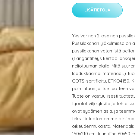
LISÄTIETOJA
Yksivärinen 2-osainen pussilak
Pussilakanan yläkulmissa on a
pussilakanan vetämistä peiton 
(Langantiheys kertoo lankoje
neliötuuman alalla. Mitä suure
laadukkaampi materiaali.) Tuo
GOTS-sertifioitu, ETKO4150. Kai
poimintaan ja itse tuotteen va
Tuote on vastuullisesti tuotett
työolot viljelyksillä ja tehtaissa
ovat sydämen asia, ja teemm
tekstiilintuotantomme olisi m
oikeudenmukaista. Materiaali:
150x210 cm, tyynyliina 60x50 c