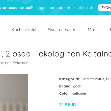
ustamassa kotiasi?
Löydä parhaat tarjoukset täältä!
PYYDÄ
Kodintekstiilit
Sisustusesineet
Matot
, 2 osaa - ekologinen Keltain
oginen Keltainen
Kategoriat:
Kodintekstiilit
,
Pu
Brand:
Zack
Color:
Keltainen
24.9 EUR