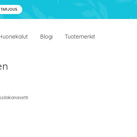
 TARJOUS
Huonekalut
Blogi
Tuotemerkit
en
ssilakanasetti