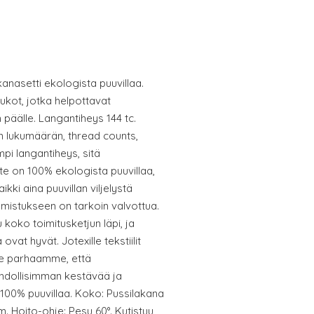
anasetti ekologista puuvillaa.
ukot, jotka helpottavat
päälle. Langantiheys 144 tc.
n lukumäärän, thread counts,
mpi langantiheys, sitä
te on 100% ekologista puuvillaa,
kki aina puuvillan viljelystä
lmistukseen on tarkoin valvottua.
u koko toimitusketjun läpi, ja
 ovat hyvät. Jotexille tekstiilit
e parhaamme, että
ahdollisimman kestävää ja
 100% puuvillaa. Koko: Pussilakana
m. Hoito-ohje: Pesu 60°. Kutistuu