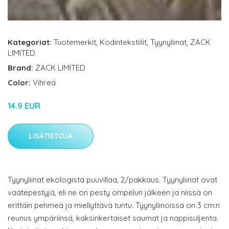
Kategoriat:
Tuotemerkit
,
Kodintekstiilit
,
Tyynyliinat
,
ZACK
LIMITED
Brand:
ZACK LIMITED
Color:
Vihreä
14.9 EUR
LISÄTIETOJA
Tyynyliinat ekologista puuvillaa, 2/pakkaus. Tyynyliinat ovat
vaatepestyjä, eli ne on pesty ompelun jälkeen ja niissä on
erittäin pehmeä ja miellyttävä tuntu. Tyynyliinoissa on 3 cm:n
reunus ympäriinsä, kaksinkertaiset saumat ja nappisuljenta.