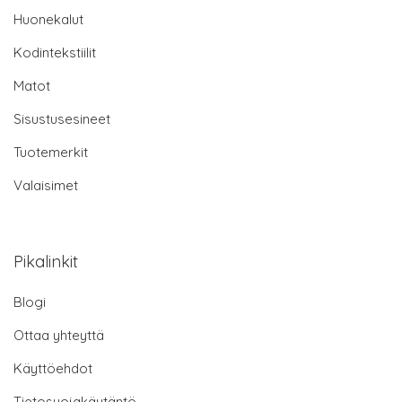
Huonekalut
Kodintekstiilit
Matot
Sisustusesineet
Tuotemerkit
Valaisimet
Pikalinkit
Blogi
Ottaa yhteyttä
Käyttöehdot
Tietosuojakäytäntö