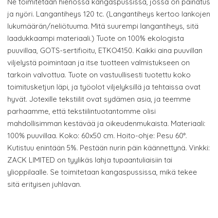
Ne toimitetaan hienossa kangaspussissa, jossa on painatus
ja nyöri. Langantiheys 120 tc. (Langantiheys kertoo lankojen
lukumäärän/neliötuuma. Mitä suurempi langantiheys, sitä
laadukkaampi materiaali.) Tuote on 100% ekologista
puuvillaa, GOTS-sertifioitu, ETKO4150. Kaikki aina puuvillan
viljelystä poimintaan ja itse tuotteen valmistukseen on
tarkoin valvottua. Tuote on vastuullisesti tuotettu koko
toimitusketjun läpi, ja työolot viljelyksillä ja tehtaissa ovat
hyvät. Jotexille tekstiilit ovat sydämen asia, ja teemme
parhaamme, että tekstiilintuotantomme olisi
mahdollisimman kestävää ja oikeudenmukaista. Materiaali:
100% puuvillaa. Koko: 60x50 cm. Hoito-ohje: Pesu 60°.
Kutistuu enintään 5%. Pestään nurin päin käännettynä. Vinkki:
ZACK LIMITED on tyylikäs lahja tupaantuliaisiin tai
ylioppilaalle. Se toimitetaan kangaspussissa, mikä tekee
sitä erityisen juhlavan.