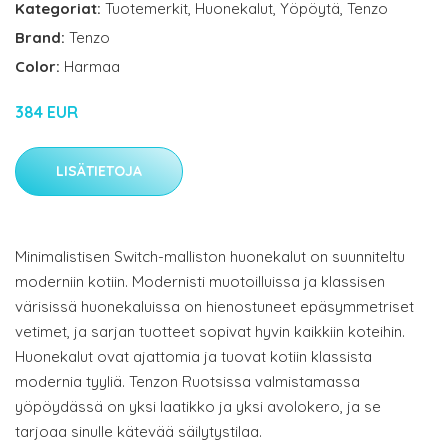
Kategoriat:
Tuotemerkit
,
Huonekalut
,
Yöpöytä
,
Tenzo
Brand:
Tenzo
Color:
Harmaa
384 EUR
LISÄTIETOJA
Minimalistisen Switch-malliston huonekalut on suunniteltu
moderniin kotiin. Modernisti muotoilluissa ja klassisen
värisissä huonekaluissa on hienostuneet epäsymmetriset
vetimet, ja sarjan tuotteet sopivat hyvin kaikkiin koteihin.
Huonekalut ovat ajattomia ja tuovat kotiin klassista
modernia tyyliä. Tenzon Ruotsissa valmistamassa
yöpöydässä on yksi laatikko ja yksi avolokero, ja se
tarjoaa sinulle kätevää säilytystilaa.