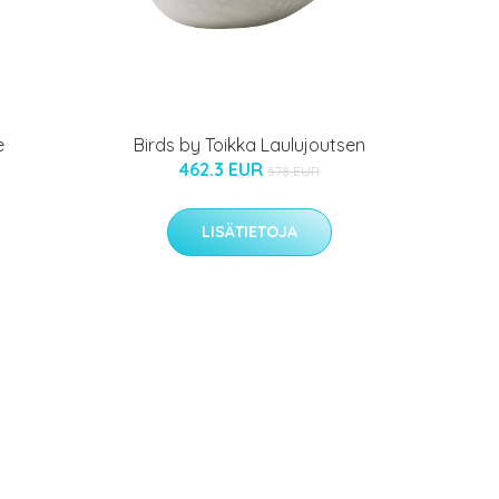
e
Birds by Toikka Laulujoutsen
462.3 EUR
578 EUR
LISÄTIETOJA