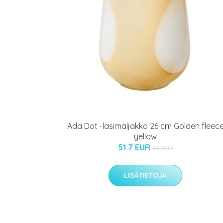
Ada Dot -lasimaljakko 26 cm Golden fleec
yellow
51.7 EUR
69 EUR
LISÄTIETOJA