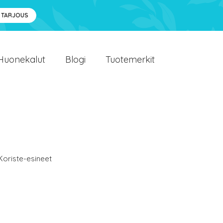
 TARJOUS
Huonekalut
Blogi
Tuotemerkit
Koriste-esineet