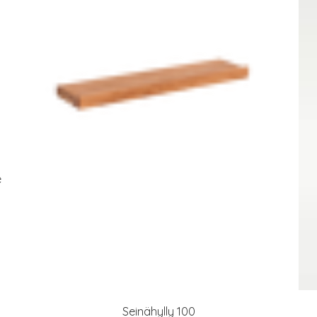
e
Seinähylly 100