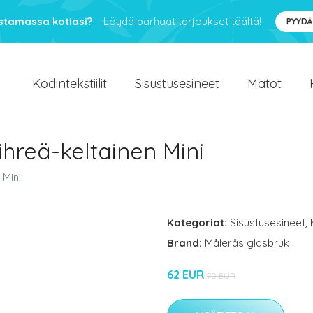
ustamassa kotiasi?
Löydä parhaat tarjoukset täältä!
PYYDÄ
Kodintekstiilit
Sisustusesineet
Matot
vihreä-keltainen Mini
 Mini
Kategoriat:
Sisustusesineet
,
Brand:
Målerås glasbruk
62 EUR
70 EUR