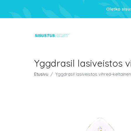
Oletko sis
Yggdrasil lasiveistos 
Etusivu
Yggdrasil lasiveistos vihreä-keltainen