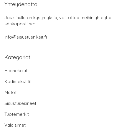
Yhteydenotto
Jos sinulla on kysymyksiä, voit ottaa meihin yhteyttä
sähköpostitse:
info@sisustusniksit.fi
Kategoriat
Huonekalut
Kodintekstiilit
Matot
Sisustusesineet
Tuotemerkit
Valaisimet