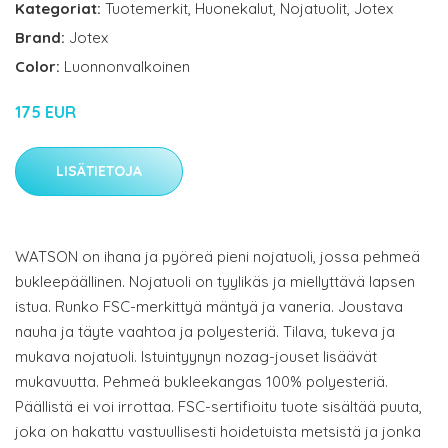
Kategoriat:
Tuotemerkit
,
Huonekalut
,
Nojatuolit
,
Jotex
Brand:
Jotex
Color:
Luonnonvalkoinen
175 EUR
LISÄTIETOJA
WATSON on ihana ja pyöreä pieni nojatuoli, jossa pehmeä
bukleepäällinen. Nojatuoli on tyylikäs ja miellyttävä lapsen
istua. Runko FSC-merkittyä mäntyä ja vaneria. Joustava
nauha ja täyte vaahtoa ja polyesteriä. Tilava, tukeva ja
mukava nojatuoli. Istuintyynyn nozag-jouset lisäävät
mukavuutta. Pehmeä bukleekangas 100% polyesteriä.
Päällistä ei voi irrottaa. FSC-sertifioitu tuote sisältää puuta,
joka on hakattu vastuullisesti hoidetuista metsistä ja jonka