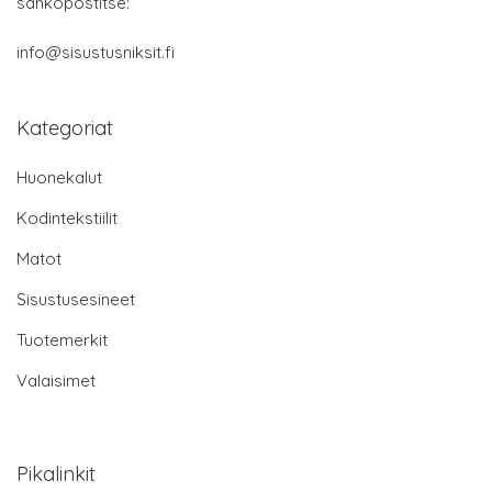
sähköpostitse:
info@sisustusniksit.fi
Kategoriat
Huonekalut
Kodintekstiilit
Matot
Sisustusesineet
Tuotemerkit
Valaisimet
Pikalinkit