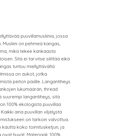
llyttävää puuvillamusliinia, jossa
kia. Musliini on pehmeä kangas,
lma, mikä tekee kankaasta
isen. Sitä ei tarvitse silittää eikä
ngas tuntuu miellyttävältä
lmissa on aukot, jotka
mistä peiton päälle. Langantiheys
lankojen lukumäärän, thread
tä suurempi langantiheys, sitä
on 100% ekologista puuvillaa
aikki aina puuvillan viljelystä
lmistukseen on tarkoin valvottua.
u kautta koko toimitusketjun, ja
sa ovat hyvät. Materiaali: 100%