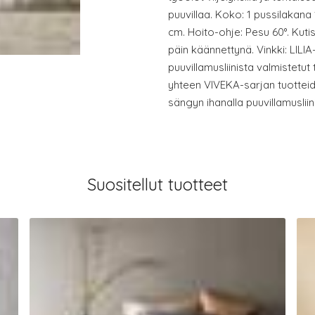
puuvillaa. Koko: 1 pussilakana 
cm. Hoito-ohje: Pesu 60°. Kuti
päin käännettynä. Vinkki: LILI
puuvillamusliinista valmistetut 
yhteen VIVEKA-sarjan tuotteid
sängyn ihanalla puuvillamusliini
Suositellut tuotteet