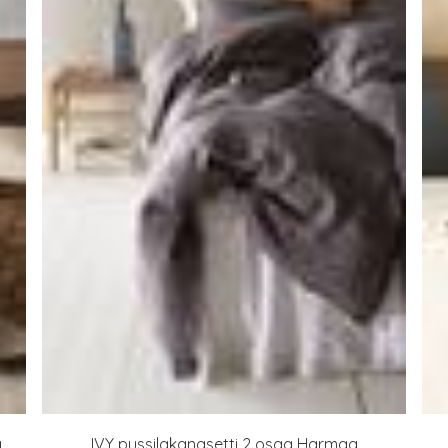
,
IVY pussilakanasetti 2 osaa Harmaa