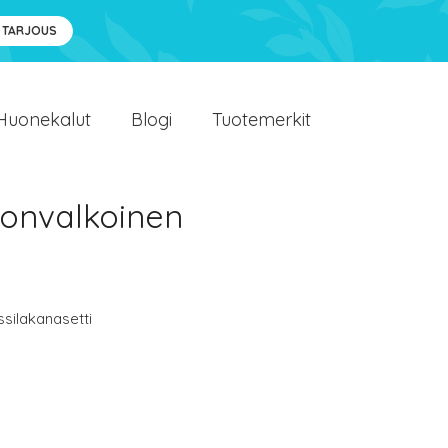
 TARJOUS
Huonekalut
Blogi
Tuotemerkit
nonvalkoinen
ssilakanasetti