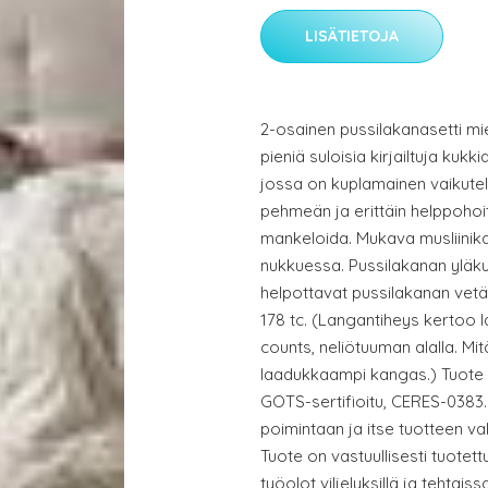
LISÄTIETOJA
2-osainen pussilakanasetti mie
pieniä suloisia kirjailtuja kuk
jossa on kuplamainen vaikute
pehmeän ja erittäin helppohoito
mankeloida. Mukava musliinika
nukkuessa. Pussilakanan yläku
helpottavat pussilakanan vetä
178 tc. (Langantiheys kertoo 
counts, neliötuuman alalla. Mi
laadukkaampi kangas.) Tuote 
GOTS-sertifioitu, CERES-0383. K
poimintaan ja itse tuotteen va
Tuote on vastuullisesti tuotett
työolot viljelyksillä ja tehtais