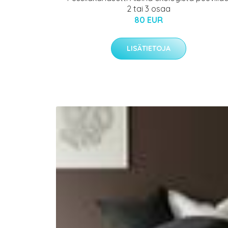
2 tai 3 osaa
80 EUR
LISÄTIETOJA