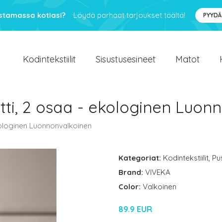
ustamassa kotiasi?
Löydä parhaat tarjoukset täältä!
PYYDÄ
Kodintekstiilit
Sisustusesineet
Matot
tti, 2 osaa - ekologinen Luon
kologinen Luonnonvalkoinen
Kategoriat:
Kodintekstiilit
,
Pu
Brand:
VIVEKA
Color:
Valkoinen
89.9 EUR