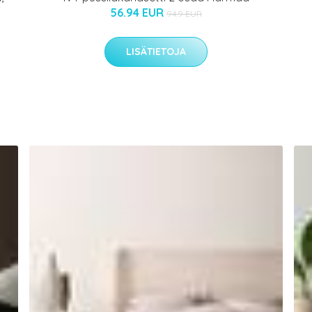
56.94 EUR
94.9 EUR
LISÄTIETOJA