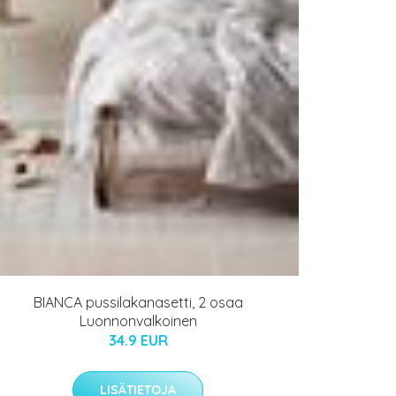
BIANCA pussilakanasetti, 2 osaa
Luonnonvalkoinen
34.9 EUR
LISÄTIETOJA