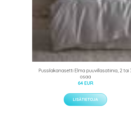
Pussilakanasetti Elma puuvillasatiinia, 2 tai 
osaa
64 EUR
LISÄTIETOJA