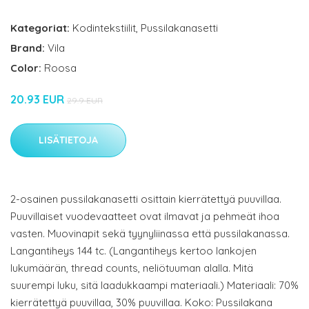
Kategoriat:
Kodintekstiilit
,
Pussilakanasetti
Brand:
Vila
Color:
Roosa
20.93 EUR
29.9 EUR
LISÄTIETOJA
2-osainen pussilakanasetti osittain kierrätettyä puuvillaa.
Puuvillaiset vuodevaatteet ovat ilmavat ja pehmeät ihoa
vasten. Muovinapit sekä tyynyliinassa että pussilakanassa.
Langantiheys 144 tc. (Langantiheys kertoo lankojen
lukumäärän, thread counts, neliötuuman alalla. Mitä
suurempi luku, sitä laadukkaampi materiaali.) Materiaali: 70%
kierrätettyä puuvillaa, 30% puuvillaa. Koko: Pussilakana