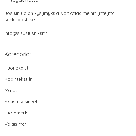
Jos sinulla on kysymyksiä, voit ottaa meihin yhteyttä
sähköpostitse:
info@sisustusniksit.fi
Kategoriat
Huonekalut
Kodintekstiilit
Matot
Sisustusesineet
Tuotemerkit
Valaisimet