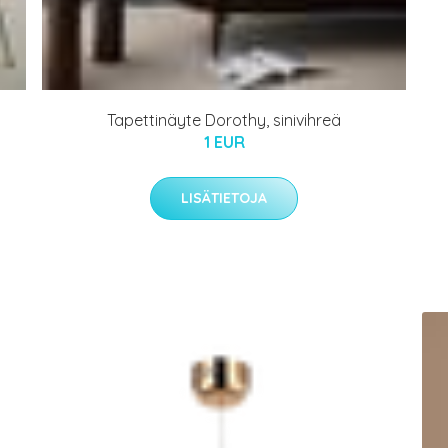
Tapettinäyte Dorothy, sinivihreä
1 EUR
LISÄTIETOJA