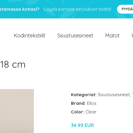
ustamassa kotiasi?
Löydä parhaat tarjoukset täältä!
PYYDÄ
Kodintekstiilit
Sisustusesineet
Matot
 18 cm
Kategoriat:
Sisustusesineet
,
Brand:
Ellos
Color:
Clear
34.99 EUR