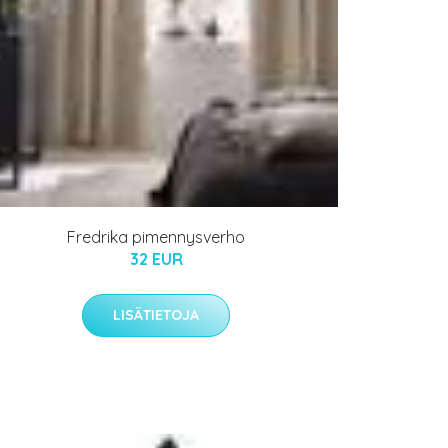
Fredrika pimennysverho
32 EUR
LISÄTIETOJA