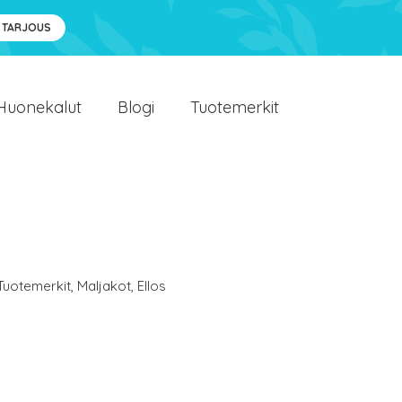
 TARJOUS
Huonekalut
Blogi
Tuotemerkit
Tuotemerkit
,
Maljakot
,
Ellos