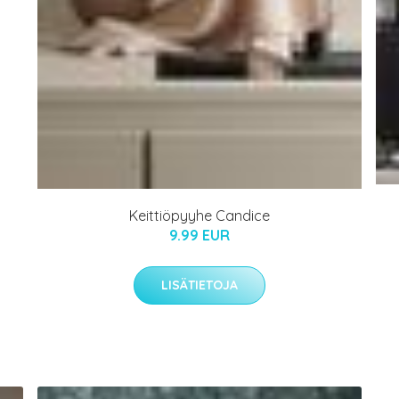
Keittiöpyyhe Candice
9.99 EUR
LISÄTIETOJA