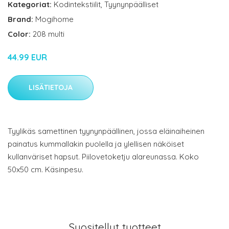
Kategoriat:
Kodintekstiilit
,
Tyynynpäälliset
Brand:
Mogihome
Color:
208 multi
44.99 EUR
LISÄTIETOJA
Tyylikäs samettinen tyynynpäällinen, jossa eläinaiheinen
painatus kummallakin puolella ja ylellisen näköiset
kullanväriset hapsut. Piilovetoketju alareunassa. Koko
50x50 cm. Käsinpesu.
Suositellut tuotteet