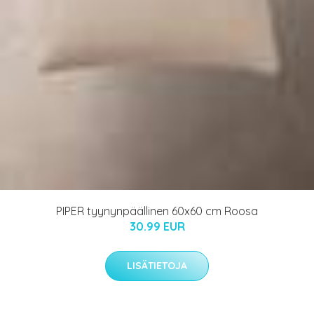
PIPER tyynynpäällinen 60x60 cm Roosa
30.99 EUR
LISÄTIETOJA