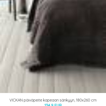
VICKAN päiväpeite kapeaan sänkyyn, 180x260 cm
134.9 EUR