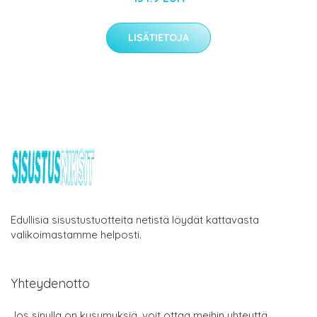
LISÄTIETOJA
Edullisia sisustustuotteita netistä löydät kattavasta
valikoimastamme helposti.
Yhteydenotto
Jos sinulla on kysymyksiä, voit ottaa meihin yhteyttä