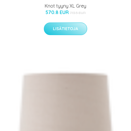
Knot tyyny XL Grey
570.8 EUR
713.5 EUR
LISÄTIETOJA