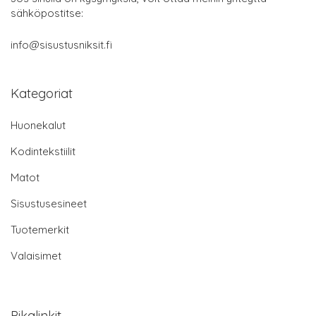
sähköpostitse:
info@sisustusniksit.fi
Kategoriat
Huonekalut
Kodintekstiilit
Matot
Sisustusesineet
Tuotemerkit
Valaisimet
Pikalinkit