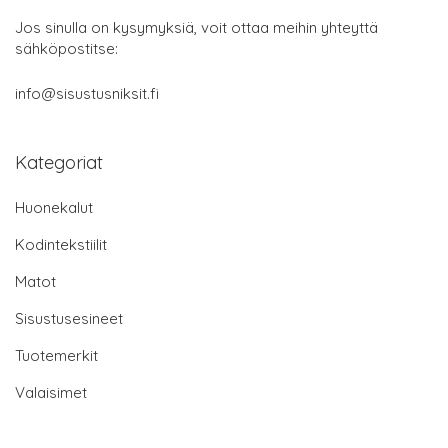
Jos sinulla on kysymyksiä, voit ottaa meihin yhteyttä
sähköpostitse:
info@sisustusniksit.fi
Kategoriat
Huonekalut
Kodintekstiilit
Matot
Sisustusesineet
Tuotemerkit
Valaisimet