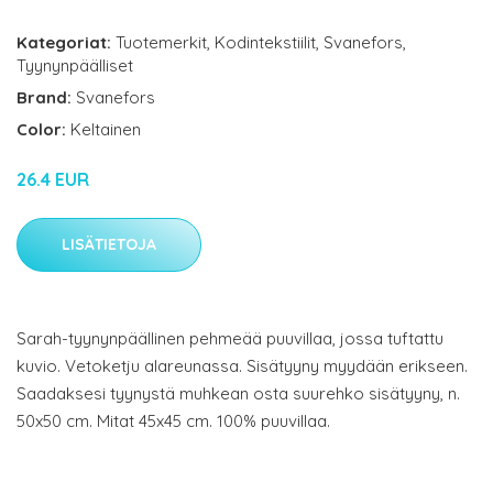
Kategoriat:
Tuotemerkit
,
Kodintekstiilit
,
Svanefors
,
Tyynynpäälliset
Brand:
Svanefors
Color:
Keltainen
26.4 EUR
LISÄTIETOJA
Sarah-tyynynpäällinen pehmeää puuvillaa, jossa tuftattu
kuvio. Vetoketju alareunassa. Sisätyyny myydään erikseen.
Saadaksesi tyynystä muhkean osta suurehko sisätyyny, n.
50x50 cm. Mitat 45x45 cm. 100% puuvillaa.