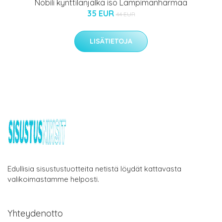
Nobili kynttilänjalka iso Lämpimänharmaa
35 EUR
44 EUR
LISÄTIETOJA
Edullisia sisustustuotteita netistä löydät kattavasta
valikoimastamme helposti.
Yhteydenotto