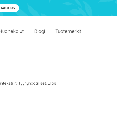
 TARJOUS
Huonekalut
Blogi
Tuotemerkit
ntekstiilit
,
Tyynynpäälliset
,
Ellos