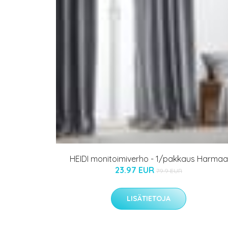
HEIDI monitoimiverho - 1/pakkaus Harmaa
23.97 EUR
79.9 EUR
LISÄTIETOJA