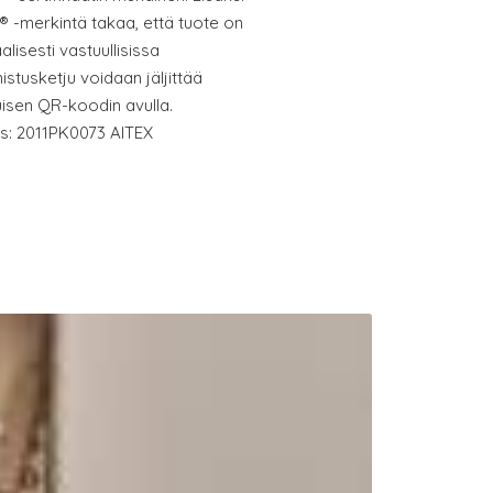
-merkintä takaa, että tuote on
alisesti vastuullisissa
stusketju voidaan jäljittää
isen QR-koodin avulla.
os: 2011PK0073 AITEX