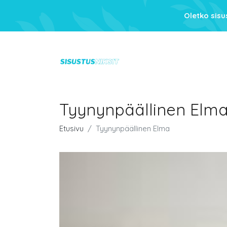
Oletko sis
Tyynynpäällinen Elm
Etusivu
Tyynynpäällinen Elma