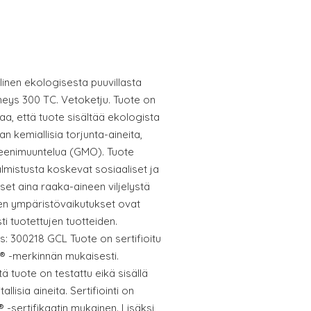
linen ekologisesta puuvillasta
iheys 300 TC. Vetoketju. Tuote on
taa, että tuote sisältää ekologista
man kemiallisia torjunta-aineita,
 geenimuuntelua (GMO). Tuote
almistusta koskevat sosiaaliset ja
set aina raaka-aineen viljelystä
een ympäristövaikutukset ovat
 tuotettujen tuotteiden.
s: 300218 GCL Tuote on sertifioitu
 -merkinnän mukaisesti.
tä tuote on testattu eikä sisällä
llisia aineita. Sertifiointi on
ertifikaatin mukainen. Lisäksi