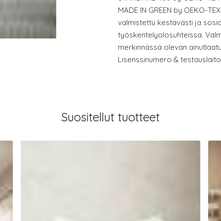
MADE IN GREEN by OEKO-TEX® 
valmistettu kestävästi ja sosia
työskentelyolosuhteissa. Valmi
merkinnässä olevan ainutlaatu
Lisenssinumero & testauslait
Suositellut tuotteet