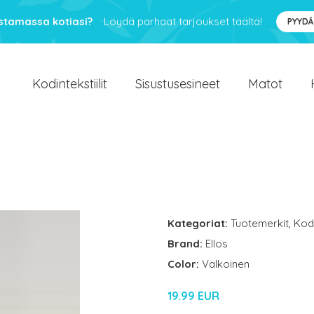
ustamassa kotiasi?
Löydä parhaat tarjoukset täältä!
PYYDÄ
Kodintekstiilit
Sisustusesineet
Matot
a
Kategoriat:
Tuotemerkit
,
Kodi
Brand:
Ellos
Color:
Valkoinen
19.99 EUR