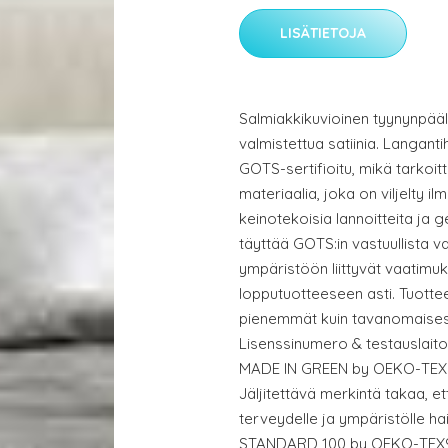
LISÄTIETOJA
Salmiakkikuvioinen tyynynpääl
valmistettua satiinia. Langant
GOTS-sertifioitu, mikä tarkoit
materiaalia, joka on viljelty il
keinotekoisia lannoitteita ja
täyttää GOTS:in vastuullista v
ympäristöön liittyvät vaatimuk
lopputuotteeseen asti. Tuott
pienemmät kuin tavanomaisesti
Lisenssinumero & testauslaito
MADE IN GREEN by OEKO-TEX®
Jäljitettävä merkintä takaa, et
terveydelle ja ympäristölle haita
STANDARD 100 by OEKO-TEX® -s