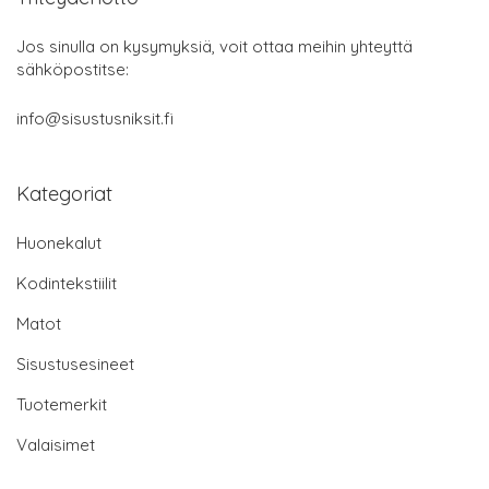
Jos sinulla on kysymyksiä, voit ottaa meihin yhteyttä
sähköpostitse:
info@sisustusniksit.fi
Kategoriat
Huonekalut
Kodintekstiilit
Matot
Sisustusesineet
Tuotemerkit
Valaisimet