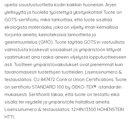
upeita sisustustuotteita kodin kaikkiin huoneisiin. Arjen
ylellisyyttä ja huolella työstettyjä yksityiskohtia! Tuote on
GOTS-sertifioitu, mikä tarkoittaa, että tuote sisältää
ekologista materiaalia, joka on viljelty ilman kemiallisia
torjunta-aineita, keinotekoisia lannoitteita ja
geenimuuntelua (GMO). Tuote täyttää GOTS:in vastuullista
valmistusta koskevat sosiaaliset ja ympäristöön liittyvät
vaatimukset aina raaka-aineen viljelystä lopputuotteeseen
asti. Tuotteen ympäristövaikutukset ovat pienemmät kuin
tavanomaisesti tuotettujen tuotteiden. Lisenssinumero &
testauslaitos: CU 847472 Control Union Certifications Tuote
on sertifioitu STANDARD 100 by OEKO-TEX® -standardin
mukaisesti. Sertifiointi takaa, että tuote on testattu eikä
sisällä terveydelle ja ympäristölle haitallisia aineita.
Lisenssinumero & testauslaitos: 12.HIN.13300 HOHENSTEIN
HTTI.