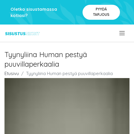
Oletko sisustamassa
PYYDÄ
TARJOUS
kotiasi?
.
Tyynyliina Human pestyä
puuvillaperkaalia
Etusivu
Tyynyliina Human pestyä puuvillaperkaalia