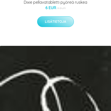
Dixie pellavatabletti pyöreä ruskea
6 EUR
8 EUR
LISÄTIETOJA