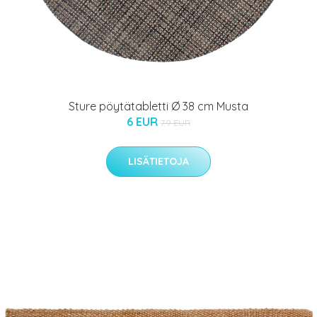
Sture pöytätabletti Ø 38 cm Musta
6 EUR
7.9 EUR
LISÄTIETOJA