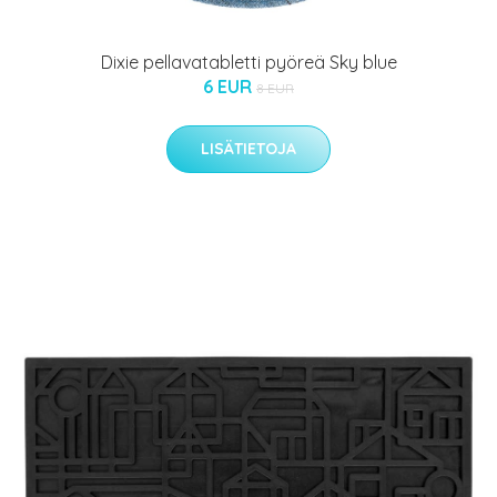
Dixie pellavatabletti pyöreä Sky blue
6 EUR
8 EUR
LISÄTIETOJA