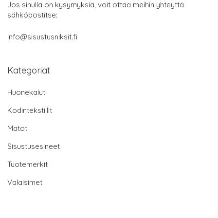
Jos sinulla on kysymyksiä, voit ottaa meihin yhteyttä
sähköpostitse:
info@sisustusniksit.fi
Kategoriat
Huonekalut
Kodintekstiilit
Matot
Sisustusesineet
Tuotemerkit
Valaisimet