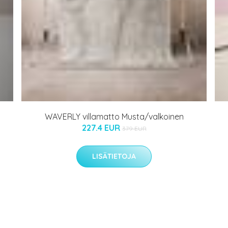
WAVERLY villamatto Musta/valkoinen
227.4 EUR
379 EUR
LISÄTIETOJA