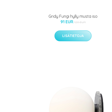
Gridy Fungi hylly musta iso
91 EUR
120 EUR
LISÄTIETOJA