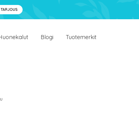
 TARJOUS
Huonekalut
Blogi
Tuotemerkit
u