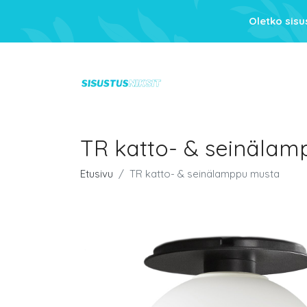
Oletko sis
TR katto- & seinäla
Etusivu
TR katto- & seinälamppu musta