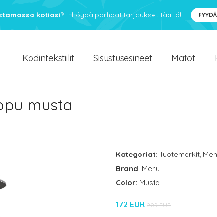
ustamassa kotiasi?
Löydä parhaat tarjoukset täältä!
PYYDÄ
Kodintekstiilit
Sisustusesineet
Matot
mppu musta
Kategoriat:
Tuotemerkit
,
Men
Brand:
Menu
Color:
Musta
172 EUR
200 EUR