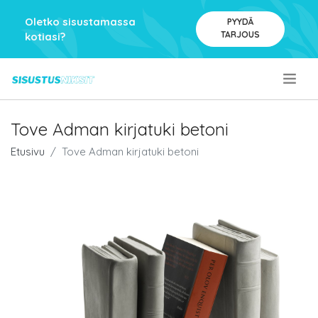
Oletko sisustamassa
PYYDÄ
TARJOUS
kotiasi?
.
Tove Adman kirjatuki betoni
Etusivu
Tove Adman kirjatuki betoni