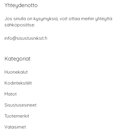
Yhteydenotto
Jos sinulla on kysymyksiä, voit ottaa meihin yhteyttä
sähköpostitse:
info@sisustusniksit.fi
Kategoriat
Huonekalut
Kodintekstiilit
Matot
Sisustusesineet
Tuotemerkit
Valaisimet