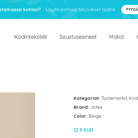
ustamassa kotiasi?
Löydä parhaat tarjoukset täältä!
PYYDÄ
Kodintekstiilit
Sisustusesineet
Matot
Kategoriat:
Tuotemerkit
,
Kodi
Brand:
Jotex
Color:
Beige
12.9 EUR