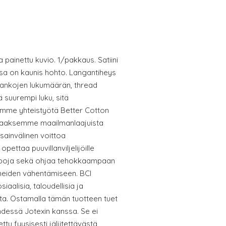
sa painettu kuvio. 1/pakkaus. Satiini
jossa on kaunis hohto. Langantiheys
lankojen lukumäärän, thread
ä suurempi luku, sitä
emme yhteistyötä Better Cotton
antaaksemme maailmanlaajuista
sainvälinen voittoa
pettaa puuvillanviljelijöille
tapoja sekä ohjaa tehokkaampaan
ineiden vähentämiseen. BCI
siaalisia, taloudellisia ja
ita. Ostamalla tämän tuotteen tuet
 yhdessä Jotexin kanssa. Se ei
ttu fyysisesti jäljitettävästä