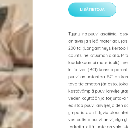
LISÄTIETOJA
Tyynyliina puuvillasatiinia, jos
on tiivis ja sileä materiaali, 
200 tc. (Langantiheys kertoo 
counts, neliötuuman alalla. Mit
laadukkaampi materiaali.) Te
Initiativen (BCI) kanssa par
puuvillantuotantoa. BCI on kan
tavoittelematon järjestö, joka o
kestävämpiä puuvillanviljely
veden käyttöön ja torjunta-a
edistää puuvillanviljelijöiden so
ympäristöön liittyviä olosuhte
vastuullista puuvillan viljelyä
tarkoita, että tuote on valmiste