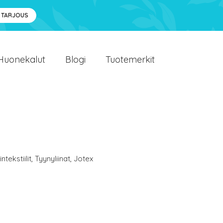
 TARJOUS
Huonekalut
Blogi
Tuotemerkit
ntekstiilit
,
Tyynyliinat
,
Jotex