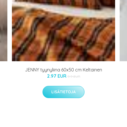
JENNY tyynyliina 60x50 cm Keltainen
2.97 EUR
9.9 EUR
LISÄTIETOJA