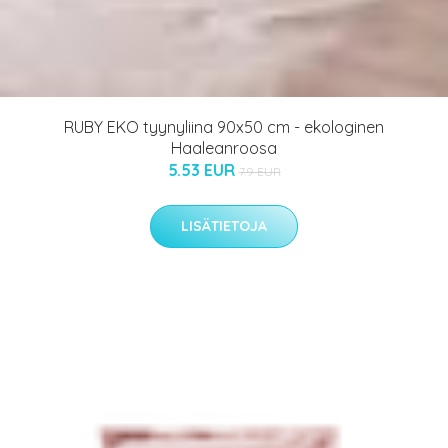
RUBY EKO tyynyliina 90x50 cm - ekologinen
Haaleanroosa
5.53 EUR
7.9 EUR
LISÄTIETOJA