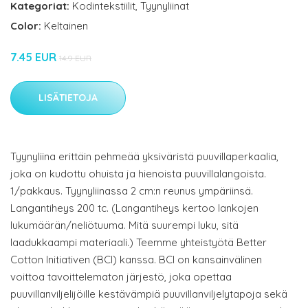
Kategoriat:
Kodintekstiilit
,
Tyynyliinat
Color:
Keltainen
7.45 EUR
14.9 EUR
LISÄTIETOJA
Tyynyliina erittäin pehmeää yksiväristä puuvillaperkaalia,
joka on kudottu ohuista ja hienoista puuvillalangoista.
1/pakkaus. Tyynyliinassa 2 cm:n reunus ympäriinsä.
Langantiheys 200 tc. (Langantiheys kertoo lankojen
lukumäärän/neliötuuma. Mitä suurempi luku, sitä
laadukkaampi materiaali.) Teemme yhteistyötä Better
Cotton Initiativen (BCI) kanssa. BCI on kansainvälinen
voittoa tavoittelematon järjestö, joka opettaa
puuvillanviljelijöille kestävämpiä puuvillanviljelytapoja sekä