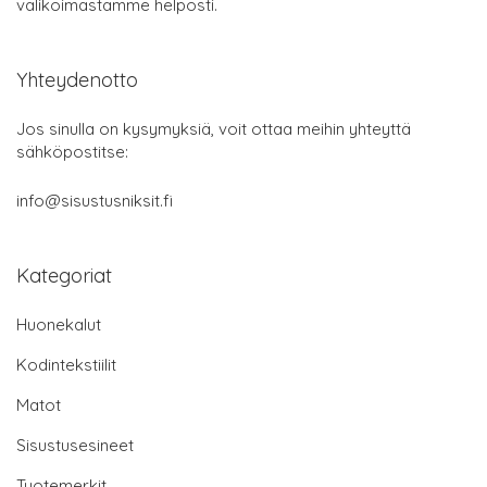
valikoimastamme helposti.
Yhteydenotto
Jos sinulla on kysymyksiä, voit ottaa meihin yhteyttä
sähköpostitse:
info@sisustusniksit.fi
Kategoriat
Huonekalut
Kodintekstiilit
Matot
Sisustusesineet
Tuotemerkit