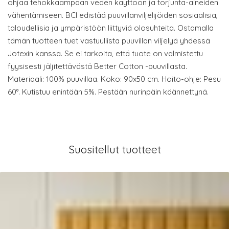
ohjaa tehokkaampaan veden käyttöön ja torjunta-aineiden
vähentämiseen. BCI edistää puuvillanviljelijöiden sosiaalisia,
taloudellisia ja ympäristöön liittyviä olosuhteita. Ostamalla
tämän tuotteen tuet vastuullista puuvillan viljelyä yhdessä
Jotexin kanssa. Se ei tarkoita, että tuote on valmistettu
fyysisesti jäljitettävästä Better Cotton -puuvillasta.
Materiaali: 100% puuvillaa. Koko: 90x50 cm. Hoito-ohje: Pesu
60°. Kutistuu enintään 5%. Pestään nurinpäin käännettynä.
Suositellut tuotteet