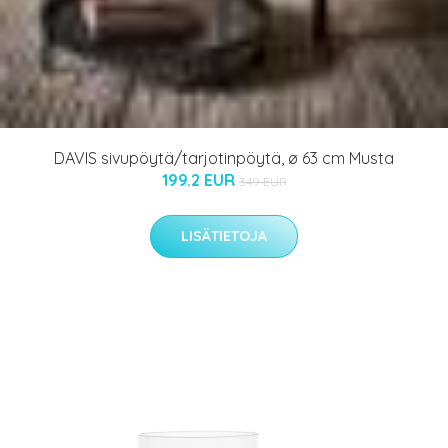
DAVIS sivupöytä/tarjotinpöytä, ø 63 cm Musta
199.2 EUR
349 EUR
LISÄTIETOJA