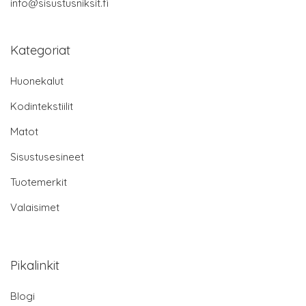
info@sisustusniksit.fi
Kategoriat
Huonekalut
Kodintekstiilit
Matot
Sisustusesineet
Tuotemerkit
Valaisimet
Pikalinkit
Blogi