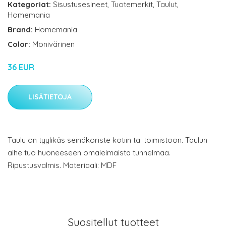
Kategoriat:
Sisustusesineet
,
Tuotemerkit
,
Taulut
,
Homemania
Brand:
Homemania
Color:
Monivärinen
36 EUR
LISÄTIETOJA
Taulu on tyylikäs seinäkoriste kotiin tai toimistoon. Taulun
aihe tuo huoneeseen omaleimaista tunnelmaa.
Ripustusvalmis. Materiaali: MDF
Suositellut tuotteet