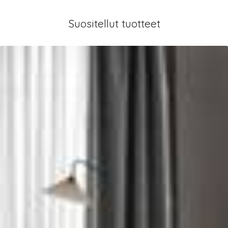
Suositellut tuotteet