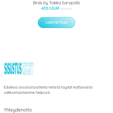
Birds by Toikka Sarvipöllö
435.1 EUR
544 EUR
LISÄTIETOJA
Edullisia sisustustuotteita netistä löydät kattavasta
valikoimastamme helposti.
Yhteydenotto