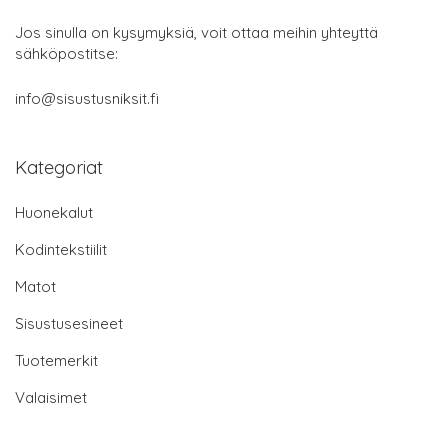
Jos sinulla on kysymyksiä, voit ottaa meihin yhteyttä
sähköpostitse:
info@sisustusniksit.fi
Kategoriat
Huonekalut
Kodintekstiilit
Matot
Sisustusesineet
Tuotemerkit
Valaisimet