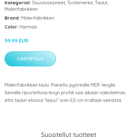
Kategoriat:
Sisustusesineet
,
Tuotemerkit
,
Taulut
,
Malerifabrikken
Brand:
Malerifabrikken
Color:
Harmaa
99.99 EUR
LISÄTIETOJA
Malerifabrikken taulu. Painettu pyöreälle MDF-levylle.
Seinälle ripustettuna levyn profiili saa aikaan vaikutelman,
että taulun etuosa “leijuu” noin 0,5 cm irrallaan seinästä.
Suositellut tuotteet