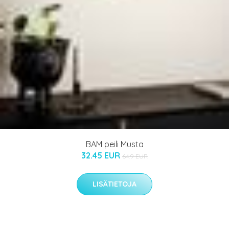
BAM peili Musta
32.45 EUR
64.9 EUR
LISÄTIETOJA