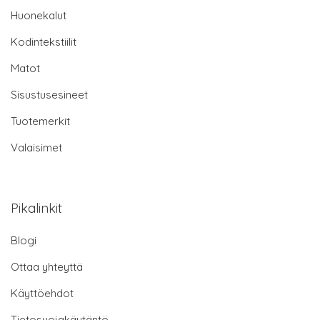
Huonekalut
Kodintekstiilit
Matot
Sisustusesineet
Tuotemerkit
Valaisimet
Pikalinkit
Blogi
Ottaa yhteyttä
Käyttöehdot
Tietosuojakäytäntö