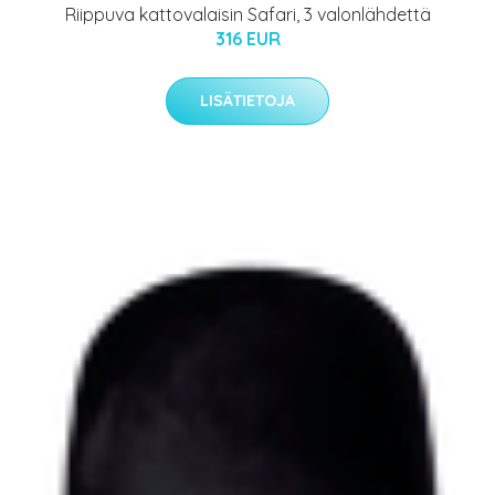
Riippuva kattovalaisin Safari, 3 valonlähdettä
316 EUR
LISÄTIETOJA