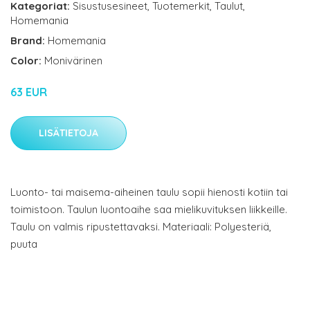
Kategoriat:
Sisustusesineet
,
Tuotemerkit
,
Taulut
,
Homemania
Brand:
Homemania
Color:
Monivärinen
63 EUR
LISÄTIETOJA
Luonto- tai maisema-aiheinen taulu sopii hienosti kotiin tai
toimistoon. Taulun luontoaihe saa mielikuvituksen liikkeille.
Taulu on valmis ripustettavaksi. Materiaali: Polyesteriä,
puuta