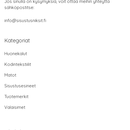
Jos sinulla on kysymyksiä, voit ottaa meihin yhteyttä
sähköpostitse:
info@sisustusniksit.fi
Kategoriat
Huonekalut
Kodintekstiilit
Matot
Sisustusesineet
Tuotemerkit
Valaisimet