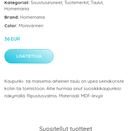
Kategoriat:
Sisustusesineet
,
Tuotemerkit
,
Taulut
,
Homemania
Brand:
Homemania
Color:
Monivärinen
36 EUR
LISÄTIETOJA
Kaupunki- tai maisema-aiheinen taulu on upea seinäkoriste
kotiin tai toimistoon. Aihe hurmaa sinut suosikkikaupunkisi
näkymällä. Ripustusvalmis. Materiaali: MDF-levyä
Suositellut tuotteet