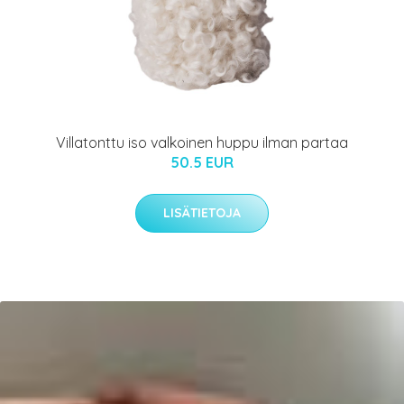
Villatonttu iso valkoinen huppu ilman partaa
50.5 EUR
LISÄTIETOJA