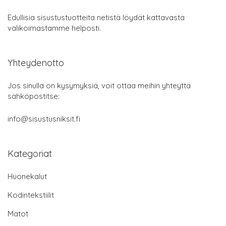
Edullisia sisustustuotteita netistä löydät kattavasta
valikoimastamme helposti.
Yhteydenotto
Jos sinulla on kysymyksiä, voit ottaa meihin yhteyttä
sähköpostitse:
info@sisustusniksit.fi
Kategoriat
Huonekalut
Kodintekstiilit
Matot