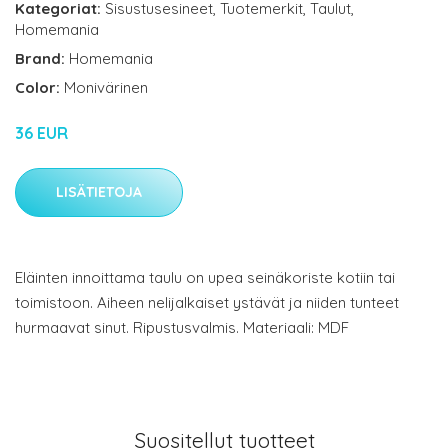
Kategoriat:
Sisustusesineet
,
Tuotemerkit
,
Taulut
,
Homemania
Brand:
Homemania
Color:
Monivärinen
36 EUR
LISÄTIETOJA
Eläinten innoittama taulu on upea seinäkoriste kotiin tai
toimistoon. Aiheen nelijalkaiset ystävät ja niiden tunteet
hurmaavat sinut. Ripustusvalmis. Materiaali: MDF
Suositellut tuotteet