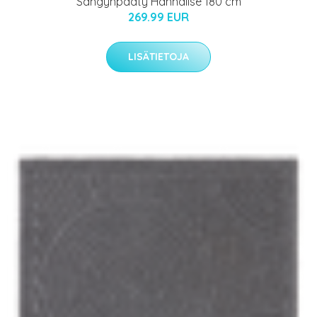
Sängynpääty Hannalise 180 cm
269.99 EUR
LISÄTIETOJA