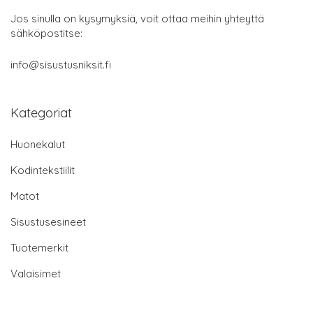
Jos sinulla on kysymyksiä, voit ottaa meihin yhteyttä
sähköpostitse:
info@sisustusniksit.fi
Kategoriat
Huonekalut
Kodintekstiilit
Matot
Sisustusesineet
Tuotemerkit
Valaisimet