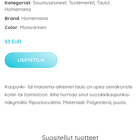
Kategoriat:
Sisustusesineet
,
Tuotemerkit
,
Taulut
,
Homemania
Brand:
Homemania
Color:
Monivärinen
63 EUR
LISÄTIETOJA
Kaupunki- tai maisema-aiheinen taulu on upea seinäkoriste
kotiin tai toimistoon. Aihe hurmaa sinut suosikkikaupunkisi
näkymällä. Ripustusvalmis. Materiaali: Polyesteriä, puuta
Suositellut tuotteet