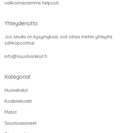
valikoimastamme helposti.
Yhteydenotto
Jos sinulla on kysymyksiä, voit ottaa meihin yhteyttä
sähköpostitse:
info@sisustusniksit.fi
Kategoriat
Huonekalut
Kodintekstiilit
Matot
Sisustusesineet