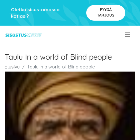
Oletko sisustamassa
PYYDÄ
TARJOUS
kotiasi?
.
Taulu In a world of Blind people
Etusivu
Taulu In a world of Blind people