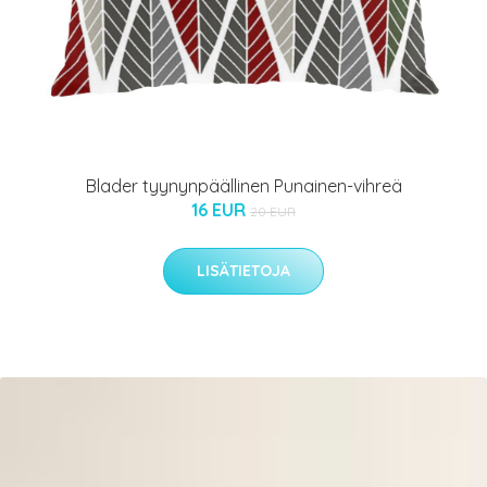
Blader tyynynpäällinen Punainen-vihreä
16 EUR
20 EUR
LISÄTIETOJA