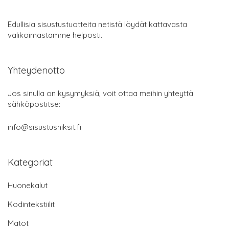
Edullisia sisustustuotteita netistä löydät kattavasta
valikoimastamme helposti.
Yhteydenotto
Jos sinulla on kysymyksiä, voit ottaa meihin yhteyttä
sähköpostitse:
info@sisustusniksit.fi
Kategoriat
Huonekalut
Kodintekstiilit
Matot