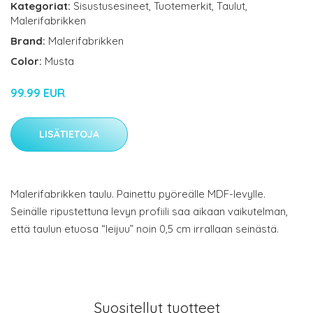
Kategoriat:
Sisustusesineet
,
Tuotemerkit
,
Taulut
,
Malerifabrikken
Brand:
Malerifabrikken
Color:
Musta
99.99 EUR
LISÄTIETOJA
Malerifabrikken taulu. Painettu pyöreälle MDF-levylle.
Seinälle ripustettuna levyn profiili saa aikaan vaikutelman,
että taulun etuosa “leijuu” noin 0,5 cm irrallaan seinästä.
Suositellut tuotteet