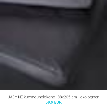
JASMINE kuminauhalakana 188x205 cm - ekologinen
59.9 EUR