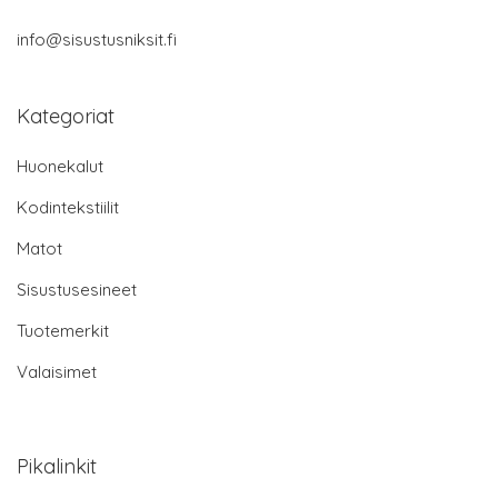
info@sisustusniksit.fi
Kategoriat
Huonekalut
Kodintekstiilit
Matot
Sisustusesineet
Tuotemerkit
Valaisimet
Pikalinkit