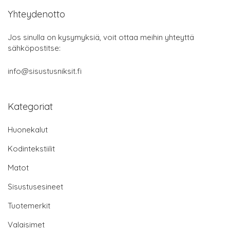
Yhteydenotto
Jos sinulla on kysymyksiä, voit ottaa meihin yhteyttä
sähköpostitse:
info@sisustusniksit.fi
Kategoriat
Huonekalut
Kodintekstiilit
Matot
Sisustusesineet
Tuotemerkit
Valaisimet