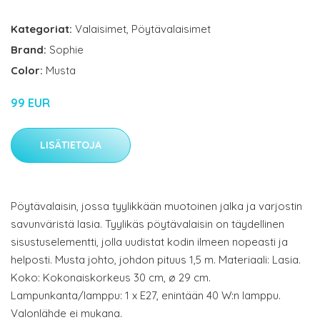
Kategoriat:
Valaisimet
,
Pöytävalaisimet
Brand:
Sophie
Color:
Musta
99 EUR
LISÄTIETOJA
Pöytävalaisin, jossa tyylikkään muotoinen jalka ja varjostin
savunväristä lasia. Tyylikäs pöytävalaisin on täydellinen
sisustuselementti, jolla uudistat kodin ilmeen nopeasti ja
helposti. Musta johto, johdon pituus 1,5 m. Materiaali: Lasia.
Koko: Kokonaiskorkeus 30 cm, ø 29 cm.
Lampunkanta/lamppu: 1 x E27, enintään 40 W:n lamppu.
Valonlähde ei mukana.