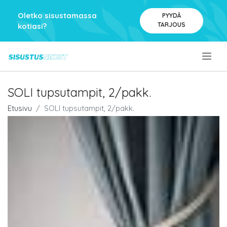
Oletko sisustamassa
PYYDÄ
TARJOUS
kotiasi?
.
SOLI tupsutampit, 2/pakk.
Etusivu
SOLI tupsutampit, 2/pakk.