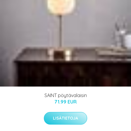
SAINT pöytävalaisin
71.99 EUR
LISÄTIETOJA