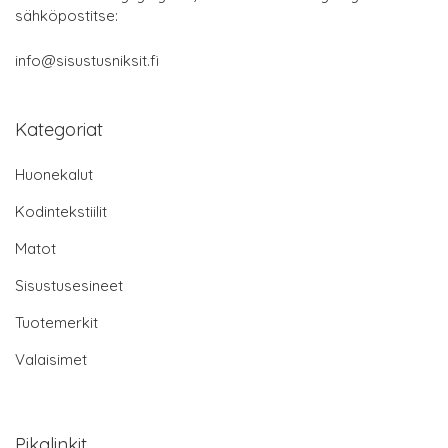
sähköpostitse:
info@sisustusniksit.fi
Kategoriat
Huonekalut
Kodintekstiilit
Matot
Sisustusesineet
Tuotemerkit
Valaisimet
Pikalinkit