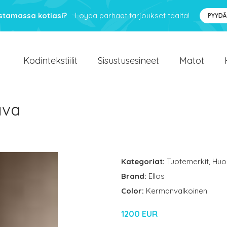
ustamassa kotiasi?
Löydä parhaat tarjoukset täältä!
PYYDÄ
Kodintekstiilit
Sisustusesineet
Matot
ava
Kategoriat:
Tuotemerkit
,
Huo
Brand:
Ellos
Color:
Kermanvalkoinen
1200 EUR