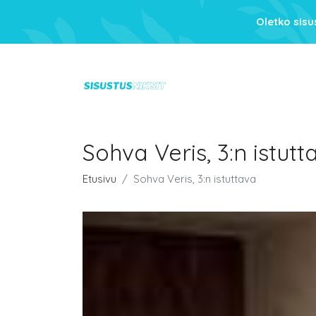
Oletko sis
Sohva Veris, 3:n istutt
Etusivu
Sohva Veris, 3:n istuttava