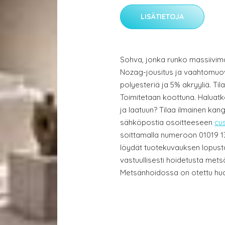
LISÄTIETOJA
Sohva, jonka runko massiivimän
Nozag-jousitus ja vaahtomuov
polyesteriä ja 5% akryyliä. Til
Toimitetaan koottuna. Haluatk
ja laatuun? Tilaa ilmainen kan
sähköpostia osoitteeseen
cu
soittamalla numeroon 01019 13
löydät tuotekuvauksen lopusta.
vastuullisesti hoidetusta met
Metsänhoidossa on otettu huo