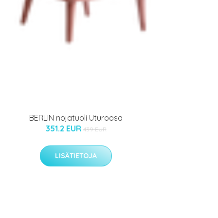
BERLIN nojatuoli Uturoosa
351.2 EUR
439 EUR
LISÄTIETOJA