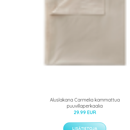
Aluslakana Carmelia kammattua
puuvillaperkaalia
29.99 EUR
LISÄTIETOJA