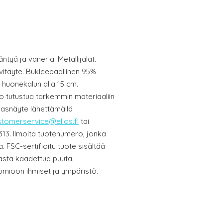
tyä ja vaneria. Metallijalat.
itäyte. Bukleepäällinen 95%
a huonekalun alla 15 cm.
o tutustua tarkemmin materiaaliin
gasnäyte lähettämällä
stomerservice@ellos.fi
tai
13. Ilmoita tuotenumero, jonka
 FSC-sertifioitu tuote sisältää
sästä kaadettua puuta.
mioon ihmiset ja ympäristö.