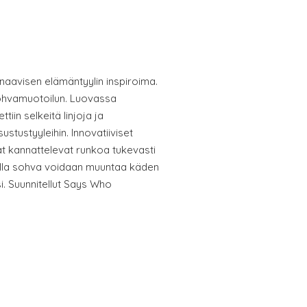
inaavisen elämäntyylin inspiroima.
ohvamuotoilun. Luovassa
tiin selkeitä linjoja ja
stustyyleihin. Innovatiiviset
at kannattelevat runkoa tukevasti
ulla sohva voidaan muuntaa käden
i. Suunnitellut Says Who