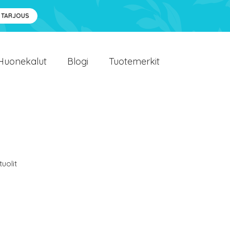
 TARJOUS
Huonekalut
Blogi
Tuotemerkit
uolit