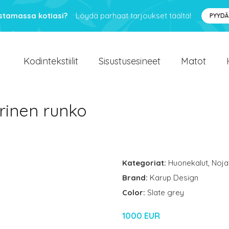
ustamassa kotiasi?
Löydä parhaat tarjoukset täältä!
PYYDÄ
Kodintekstiilit
Sisustusesineet
Matot
rinen runko
Kategoriat:
Huonekalut
,
Nojat
Brand:
Karup Design
Color:
Slate grey
1000 EUR