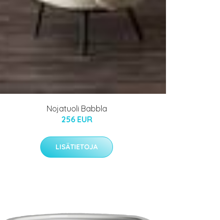
Nojatuoli Babbla
256 EUR
LISÄTIETOJA