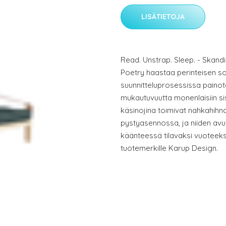
LISÄTIETOJA
Read. Unstrap. Sleep. - Skand
Poetry haastaa perinteisen s
suunnitteluprosessissa painotet
mukautuvuutta monenlaisiin sisu
käsinojina toimivat nahkahihn
pystyasennossa, ja niiden av
käänteessä tilavaksi vuoteeks
tuotemerkille Karup Design.