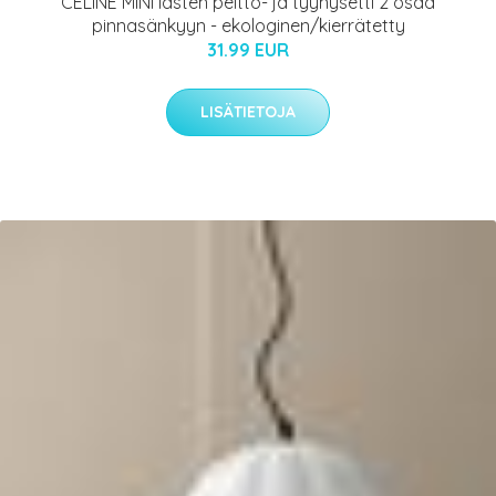
CELINE MINI lasten peitto- ja tyynysetti 2 osaa
pinnasänkyyn - ekologinen/kierrätetty
31.99 EUR
LISÄTIETOJA