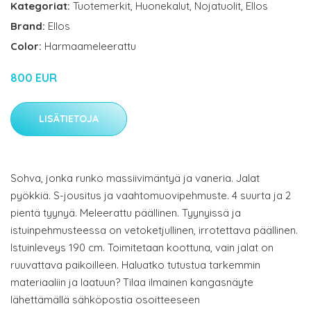
Kategoriat:
Tuotemerkit
,
Huonekalut
,
Nojatuolit
,
Ellos
Brand:
Ellos
Color:
Harmaameleerattu
800 EUR
LISÄTIETOJA
Sohva, jonka runko massiivimäntyä ja vaneria. Jalat
pyökkiä. S-jousitus ja vaahtomuovipehmuste. 4 suurta ja 2
pientä tyynyä. Meleerattu päällinen. Tyynyissä ja
istuinpehmusteessa on vetoketjullinen, irrotettava päällinen.
Istuinleveys 190 cm. Toimitetaan koottuna, vain jalat on
ruuvattava paikoilleen. Haluatko tutustua tarkemmin
materiaaliin ja laatuun? Tilaa ilmainen kangasnäyte
lähettämällä sähköpostia osoitteeseen