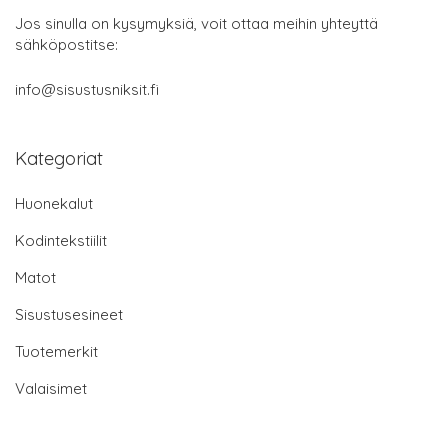
Jos sinulla on kysymyksiä, voit ottaa meihin yhteyttä
sähköpostitse:
info@sisustusniksit.fi
Kategoriat
Huonekalut
Kodintekstiilit
Matot
Sisustusesineet
Tuotemerkit
Valaisimet