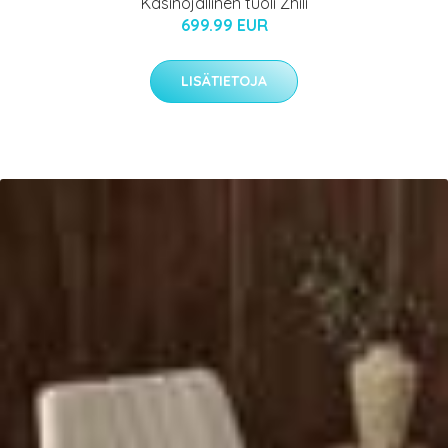
Käsinojallinen tuoli Zhili
699.99 EUR
LISÄTIETOJA