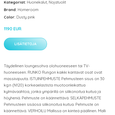
Kategoriat:
Huonekalut
,
Nojatuolit
Brand:
Homeroom
Color:
Dusty pink
1190 EUR
LISÄTIETOJA
Täydellinen loungesohva olohuoneeseen tai TV-
huoneeseen. RUNKO Rungon kaikki kantavat osat ovat
massiivipuuta. ISTUINPEHMUSTE Pehmusteen sisus on 30
kg:n (N120) korkeaelastista muotoonleikattua
kylmävaahtoa, jonka ympärillä on silikonoitua kuitua ja
höyheniä. Pehmuste on käännettävä. SELKÄPEHMUSTE
Pehmusteen sisäosa silikonoitua kuitua. Pehmuste on
käännettävä. VERHOILU Mallissa on kiinteä päällinen. Malli