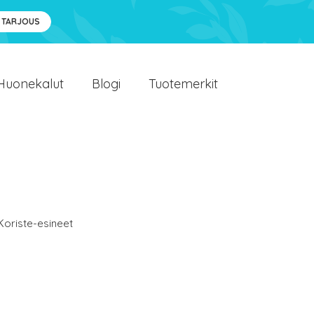
 TARJOUS
Huonekalut
Blogi
Tuotemerkit
Koriste-esineet