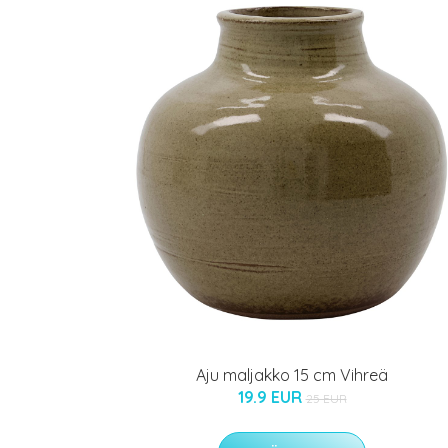
Aju maljakko 15 cm Vihreä
19.9 EUR
25 EUR