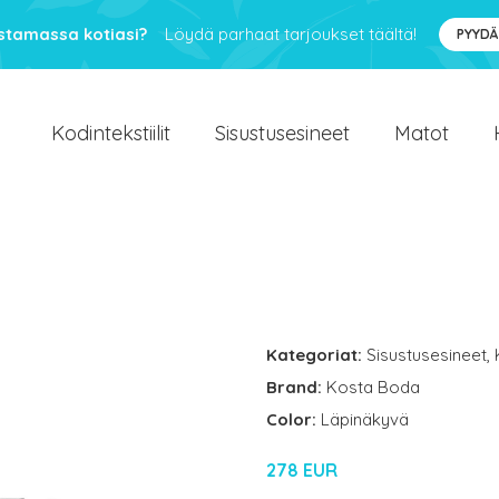
ustamassa kotiasi?
Löydä parhaat tarjoukset täältä!
PYYDÄ
Kodintekstiilit
Sisustusesineet
Matot
Kategoriat:
Sisustusesineet
,
Brand:
Kosta Boda
Color:
Läpinäkyvä
278 EUR