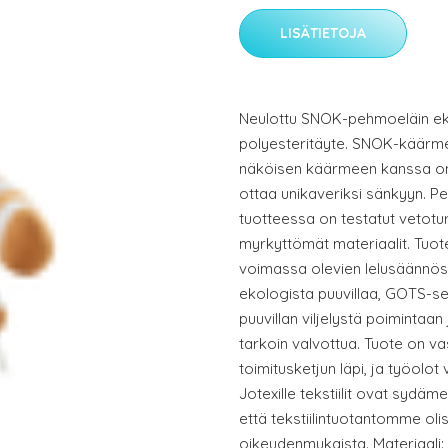
LISÄTIETOJA
Neulottu SNOK-pehmoeläin eko
polyesteritäyte. SNOK-käärmeel
näköisen käärmeen kanssa on 
ottaa unikaveriksi sänkyyn. Pe
tuotteessa on testatut vetotu
myrkyttömät materiaalit. Tuot
voimassa olevien lelusäännös
ekologista puuvillaa, GOTS-ser
puuvillan viljelystä poimintaan
tarkoin valvottua. Tuote on vas
toimitusketjun läpi, ja työolot v
Jotexille tekstiilit ovat syd
että tekstiilintuotantomme ol
oikeudenmukaista. Materiaali: