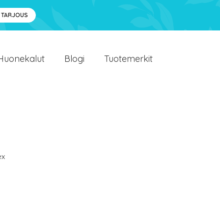
 TARJOUS
Huonekalut
Blogi
Tuotemerkit
ex