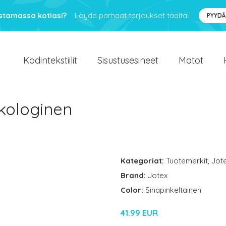
ustamassa kotiasi?
Löydä parhaat tarjoukset täältä!
PYYDÄ
Kodintekstiilit
Sisustusesineet
Matot
kologinen
Kategoriat:
Tuotemerkit
,
Jot
Brand:
Jotex
Color:
Sinapinkeltainen
41.99 EUR