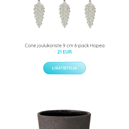
Cone joulukoriste 9 cm 6-pack Hopea
21 EUR
LISÄTIETOJA