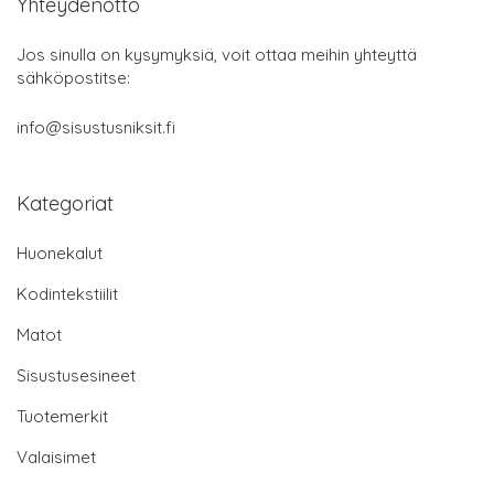
Yhteydenotto
Jos sinulla on kysymyksiä, voit ottaa meihin yhteyttä
sähköpostitse:
info@sisustusniksit.fi
Kategoriat
Huonekalut
Kodintekstiilit
Matot
Sisustusesineet
Tuotemerkit
Valaisimet