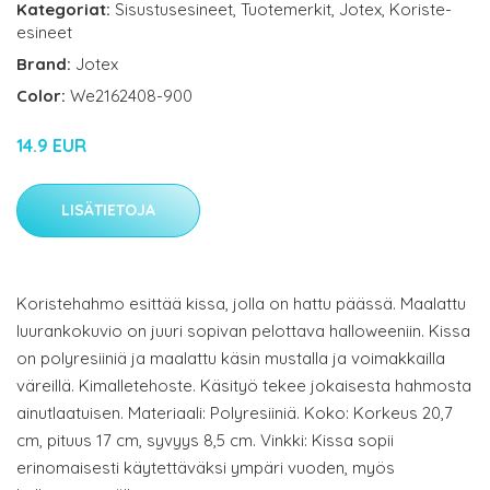
Kategoriat:
Sisustusesineet
,
Tuotemerkit
,
Jotex
,
Koriste-
esineet
Brand:
Jotex
Color:
We2162408-900
14.9 EUR
LISÄTIETOJA
Koristehahmo esittää kissa, jolla on hattu päässä. Maalattu
luurankokuvio on juuri sopivan pelottava halloweeniin. Kissa
on polyresiiniä ja maalattu käsin mustalla ja voimakkailla
väreillä. Kimalletehoste. Käsityö tekee jokaisesta hahmosta
ainutlaatuisen. Materiaali: Polyresiiniä. Koko: Korkeus 20,7
cm, pituus 17 cm, syvyys 8,5 cm. Vinkki: Kissa sopii
erinomaisesti käytettäväksi ympäri vuoden, myös