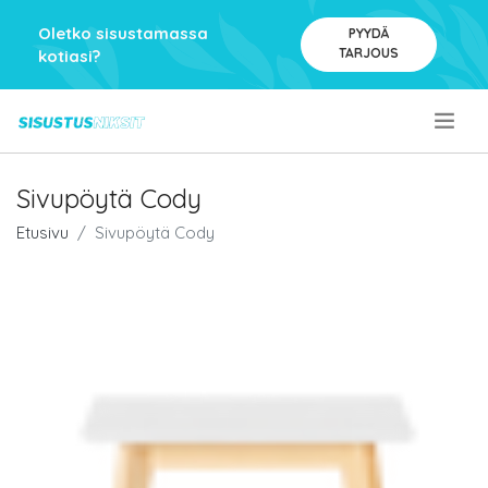
Oletko sisustamassa
PYYDÄ
TARJOUS
kotiasi?
.
Sivupöytä Cody
Etusivu
Sivupöytä Cody