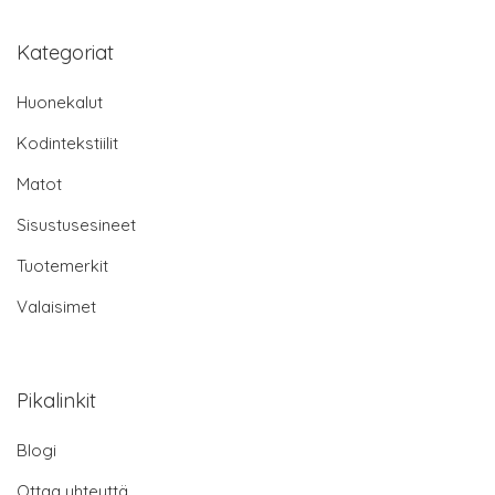
Kategoriat
Huonekalut
Kodintekstiilit
Matot
Sisustusesineet
Tuotemerkit
Valaisimet
Pikalinkit
Blogi
Ottaa yhteyttä