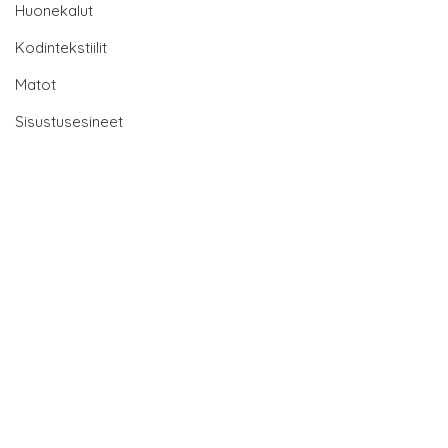
Huonekalut
Kodintekstiilit
Matot
Sisustusesineet
Tuotemerkit
Valaisimet
Pikalinkit
Blogi
Ottaa yhteyttä
Käyttöehdot
Tietosuojakäytäntö