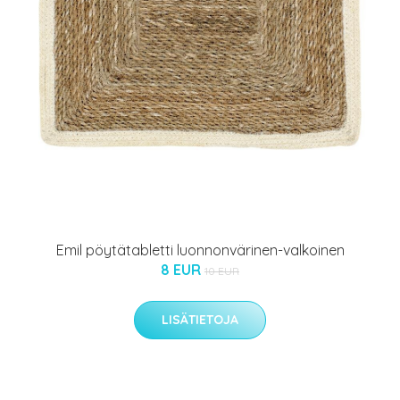
Emil pöytätabletti luonnonvärinen-valkoinen
8 EUR
10 EUR
LISÄTIETOJA