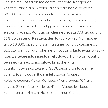
yhdistelmä, jossa on meleerattu tehoste. Kangas on
käsitelty tahroja hylkiväksi ja sen Martindale-arvo on
89.000, joka tekee kankaan todella kestäväksi.
Tummanharmaassa on pehmeä ja miellyttävä päällinen,
jossa on kaunis hohto ja tyylikäs meleerattu tehoste
elegantti valinta. Kangas on chenilleä, josta 77% akryyliä ja
33% polyesteriä. Kestävyyden takaa korkea Martindale-
arvo 30.000. Upea yhdistelmä samettia ja vakosamettia.
SEOUL-rahin vankka rakenne on puuta ja lastulevyä. Siksak-
jousitus tekee istumisesta miellyttävää. Runko on topattu
pehmeäksi muotonsa pitävällä höyhen- ja
vaahtomuovisekoituksella. SEOUL-sarja on täydellinen
valinta, jos haluat erittäin miellyttävän ja upean
kokonaisuuden. Koko: Korkeus 41 cm, leveys 104 cm,
syvyys 82 cm, istuinkorkeus 41 cm. Vapaa korkeus
kalusteen alla: 4,5 cm. Hoito-ohje: Imurointi.