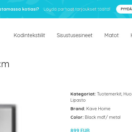
ustamassa kotiasi?
Löydä parhaat tarjoukset täältä!
PYYDÄ
Kodintekstiilit
Sisustusesineet
Matot
 cm
Kategoriat:
Tuotemerkit
,
Huo
Lipasto
Brand:
Kave Home
Color:
Black mdf/ metal
899 EUR