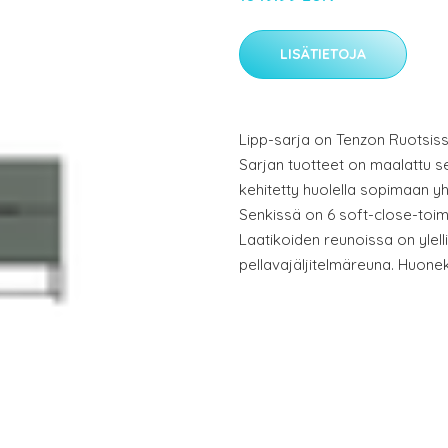
LISÄTIETOJA
Lipp-sarja on Tenzon Ruotsiss
Sarjan tuotteet on maalattu sel
kehitetty huolella sopimaan y
Senkissä on 6 soft-close-toimi
Laatikoiden reunoissa on ylell
pellavajäljitelmäreuna. Huoneka