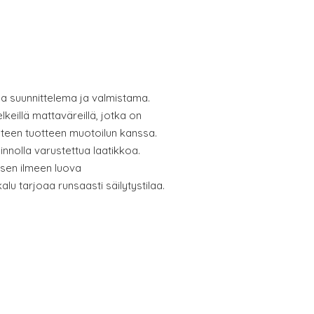
a suunnittelema ja valmistama.
keillä mattaväreillä, jotka on
hteen tuotteen muotoilun kanssa.
nnolla varustettua laatikkoa.
isen ilmeen luova
lu tarjoaa runsaasti säilytystilaa.