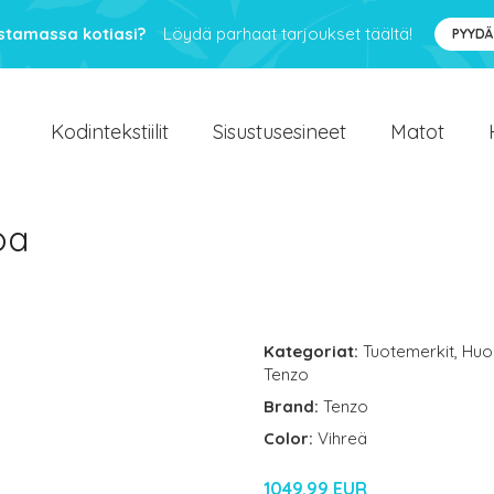
ustamassa kotiasi?
Löydä parhaat tarjoukset täältä!
PYYDÄ
Kodintekstiilit
Sisustusesineet
Matot
oa
Kategoriat:
Tuotemerkit
,
Huo
Tenzo
Brand:
Tenzo
Color:
Vihreä
1049.99 EUR