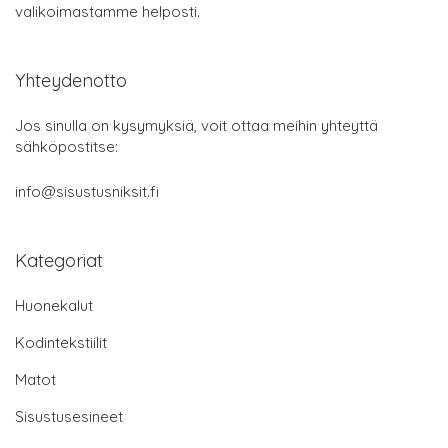
valikoimastamme helposti.
Yhteydenotto
Jos sinulla on kysymyksiä, voit ottaa meihin yhteyttä
sähköpostitse:
info@sisustusniksit.fi
Kategoriat
Huonekalut
Kodintekstiilit
Matot
Sisustusesineet