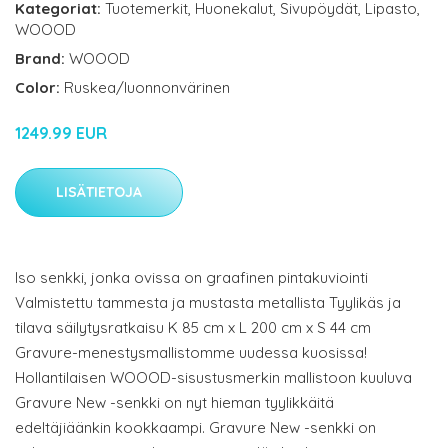
Kategoriat:
Tuotemerkit
,
Huonekalut
,
Sivupöydät
,
Lipasto
,
WOOOD
Brand:
WOOOD
Color:
Ruskea/luonnonvärinen
1249.99 EUR
LISÄTIETOJA
Iso senkki, jonka ovissa on graafinen pintakuviointi
Valmistettu tammesta ja mustasta metallista Tyylikäs ja
tilava säilytysratkaisu K 85 cm x L 200 cm x S 44 cm
Gravure-menestysmallistomme uudessa kuosissa!
Hollantilaisen WOOOD-sisustusmerkin mallistoon kuuluva
Gravure New -senkki on nyt hieman tyylikkäitä
edeltäjiäänkin kookkaampi. Gravure New -senkki on