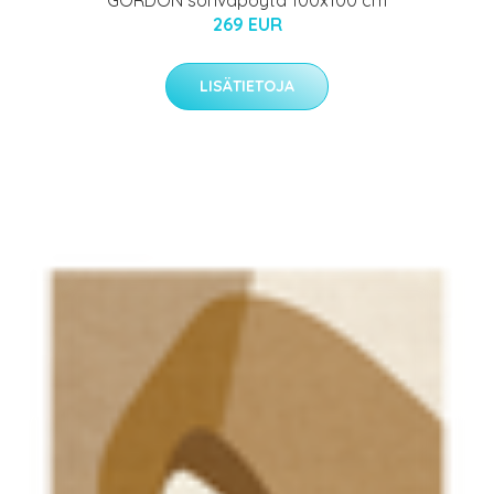
GORDON sohvapöytä 100x100 cm
269 EUR
LISÄTIETOJA