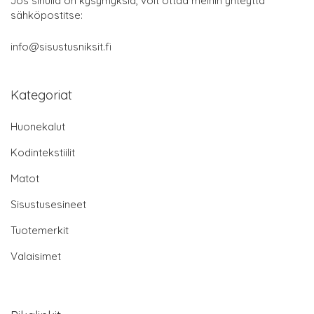
Jos sinulla on kysymyksiä, voit ottaa meihin yhteyttä
sähköpostitse:
info@sisustusniksit.fi
Kategoriat
Huonekalut
Kodintekstiilit
Matot
Sisustusesineet
Tuotemerkit
Valaisimet