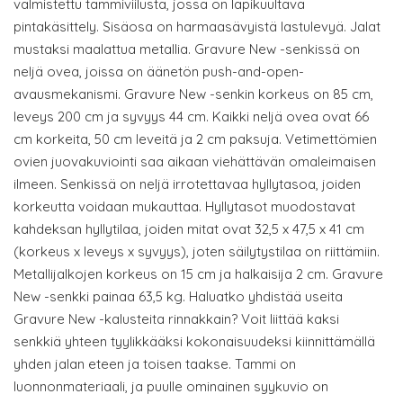
valmistettu tammiviilusta, jossa on läpikuultava
pintakäsittely. Sisäosa on harmaasävyistä lastulevyä. Jalat
mustaksi maalattua metallia. Gravure New -senkissä on
neljä ovea, joissa on äänetön push-and-open-
avausmekanismi. Gravure New -senkin korkeus on 85 cm,
leveys 200 cm ja syvyys 44 cm. Kaikki neljä ovea ovat 66
cm korkeita, 50 cm leveitä ja 2 cm paksuja. Vetimettömien
ovien juovakuviointi saa aikaan viehättävän omaleimaisen
ilmeen. Senkissä on neljä irrotettavaa hyllytasoa, joiden
korkeutta voidaan mukauttaa. Hyllytasot muodostavat
kahdeksan hyllytilaa, joiden mitat ovat 32,5 x 47,5 x 41 cm
(korkeus x leveys x syvyys), joten säilytystilaa on riittämiin.
Metallijalkojen korkeus on 15 cm ja halkaisija 2 cm. Gravure
New -senkki painaa 63,5 kg. Haluatko yhdistää useita
Gravure New -kalusteita rinnakkain? Voit liittää kaksi
senkkiä yhteen tyylikkääksi kokonaisuudeksi kiinnittämällä
yhden jalan eteen ja toisen taakse. Tammi on
luonnonmateriaali, ja puulle ominainen syykuvio on