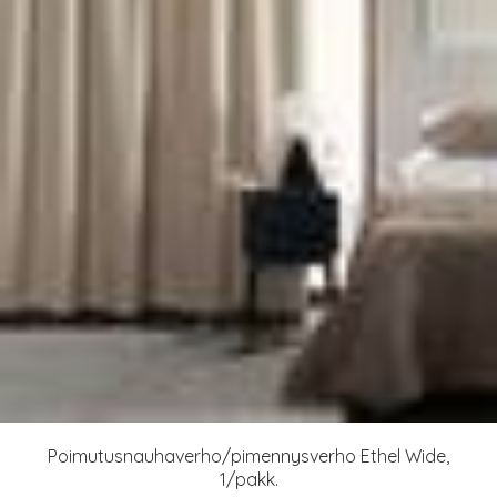
Poimutusnauhaverho/pimennysverho Ethel Wide,
1/pakk.