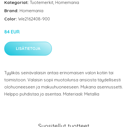
Kategoriat:
Tuotemerkit
,
Homemania
Brand:
Homemania
Color:
We2162408-900
84 EUR
LISÄTIETOJA
Tyylikäs seinävalaisin antaa erinomaisen valon kotiin tai
toimistoon. Valaisin sopii muotoilunsa ansiosta täydellisesti
olohuoneeseen ja makuuhuoneeseen. Mukana asennussetti.
Helppo puhdistaa ja asentaa. Materiaali: Metallia
Suositellut tuotteet