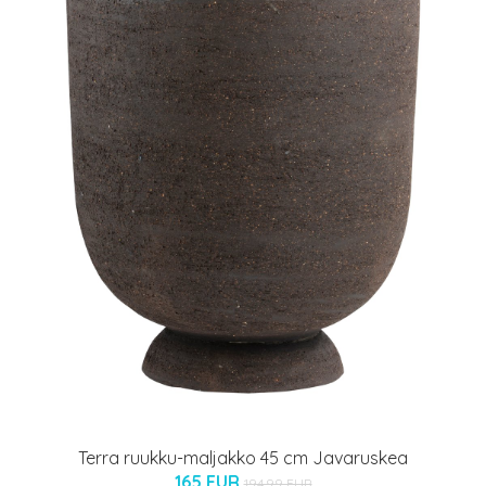
Terra ruukku-maljakko 45 cm Javaruskea
165 EUR
194.99 EUR